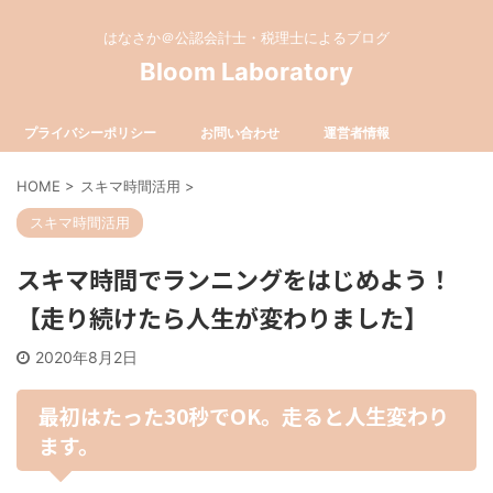
はなさか＠公認会計士・税理士によるブログ
Bloom Laboratory
プライバシーポリシー
お問い合わせ
運営者情報
HOME
>
スキマ時間活用
>
スキマ時間活用
スキマ時間でランニングをはじめよう！
【走り続けたら人生が変わりました】
2020年8月2日
最初はたった30秒でOK。走ると人生変わり
ます。