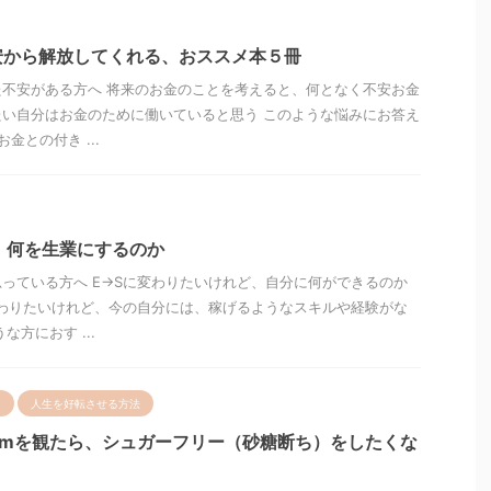
安から解放してくれる、おススメ本５冊
不安がある方へ 将来のお金のことを考えると、何となく不安お金
い自分はお金のために働いていると思う このような悩みにお答え
金との付き ...
」何を生業にするのか
思っている方へ E→Sに変わりたいけれど、自分に何ができるのか
変わりたいけれど、今の自分には、稼げるようなスキルや経験がな
な方におす ...
ト
人生を好転させる方法
ar Filmを観たら、シュガーフリー（砂糖断ち）をしたくな