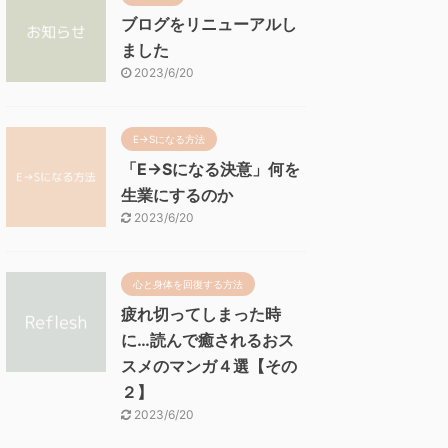
ブログをリニューアルし
ました
2023/6/20
E→Sになる方法
「E→Sになる決意」何を
生業にするのか
2023/6/20
心と身体を回復する方法
疲れ切ってしまった時
に…読んで癒されるおス
スメのマンガ４選【その
２】
2023/6/20