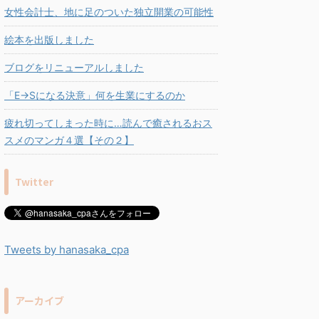
女性会計士、地に足のついた独立開業の可能性
絵本を出版しました
ブログをリニューアルしました
「E→Sになる決意」何を生業にするのか
疲れ切ってしまった時に…読んで癒されるおス
スメのマンガ４選【その２】
Twitter
Tweets by hanasaka_cpa
アーカイブ