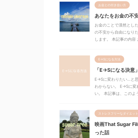
お金との付き合い方
あなたをお金の不
お金のことで漠然とした
の不安から自由になりた
します。 本記事の内容 お
E→Sになる方法
「E→Sになる決意
E→Sに変わりたい…と
わからない。 E→Sに
い。 本記事は、このよう
ストレスフリーなダイエッ
映画That Sug
った話