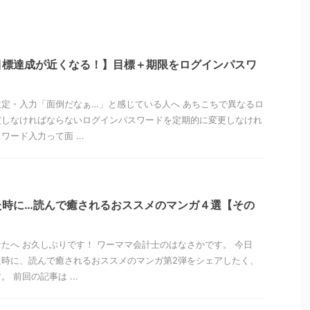
目標達成が近くなる！】目標＋期限をログインパスワ
定・入力「面倒だなぁ…」と感じている人へ あちこちで異なるロ
定しなければならないログインパスワードを定期的に変更しなけれ
ード入力って面 ...
た時に…読んで癒されるおススメのマンガ４選【その
たへ お久しぶりです！ ワーママ会計士のはなさかです。 今日
た時に、読んで癒されるおススメのマンガ第2弾をシェアしたく、
 前回の記事は ...