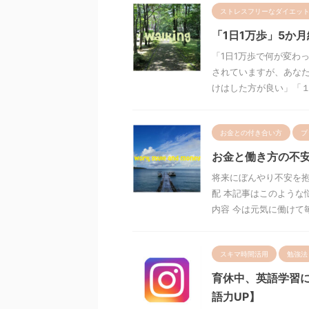
ストレスフリーなダイエッ
「1日1万歩」5か
「1日1万歩で何が変わ
されていますが、あなた
けはした方が良い」「１日
お金との付き合い方
ブ
お金と働き方の不
将来にぼんやり不安を抱
配 本記事はこのような
内容 今は元気に働けて毎
スキマ時間活用
勉強法
育休中、英語学習に
語力UP】