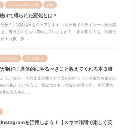
ト
人生を好転させる方法
健康
月続けて得られた変化とは？
ったか？」実験結果をシェアします コロナ禍でステイホームが推奨
は、毎日どのくらい運動していますか？ 「自粛期間中も、散歩だ
１万歩、歩 ...
ックレビュー
幸せな働き方
安が解消！具体的にやるべきこと教えてくれる本３冊
えている方へ 今のままの働き方で良いのだろうか老後のお金が心
悩みを抱えている方に、役立つかもしれない内容です。 本記事の
月の収入もあ ...
Instagramを活用しよう！【スキマ時間で楽しく英