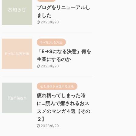
ブログをリニューアルし
ました
2023/6/20
E→Sになる方法
「E→Sになる決意」何を
生業にするのか
2023/6/20
心と身体を回復する方法
疲れ切ってしまった時
に…読んで癒されるおス
スメのマンガ４選【その
２】
2023/6/20