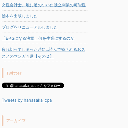
女性会計士、地に足のついた独立開業の可能性
絵本を出版しました
ブログをリニューアルしました
「E→Sになる決意」何を生業にするのか
疲れ切ってしまった時に…読んで癒されるおス
スメのマンガ４選【その２】
Twitter
Tweets by hanasaka_cpa
アーカイブ