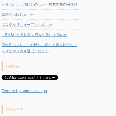
女性会計士、地に足のついた独立開業の可能性
絵本を出版しました
ブログをリニューアルしました
「E→Sになる決意」何を生業にするのか
疲れ切ってしまった時に…読んで癒されるおス
スメのマンガ４選【その２】
Twitter
Tweets by hanasaka_cpa
アーカイブ