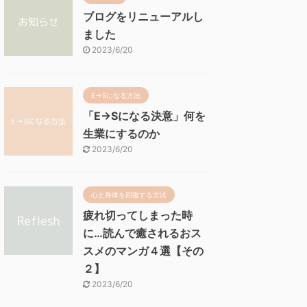
ブログをリニューアルし
ました
2023/6/20
E→Sになる方法
「E→Sになる決意」何を
生業にするのか
2023/6/20
心と身体を回復する方法
疲れ切ってしまった時
に…読んで癒されるおス
スメのマンガ４選【その
２】
2023/6/20